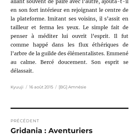
allant souvent de paire avec l’autre, ajouta-t-il
en son fort intérieur en rejoignant le centre de
la plateforme. Imitant ses voisins, il s’assit en
tailleur et ferma les yeux. Le simple fait de
penser à méditer lui ouvrit l’esprit. Il fut
comme happé dans les flux éthériques de
l’arbre de la guilde des élémentalistes. Emmené
au calme. Bercé doucement. Son esprit se
délassait.
Auteur
Publié
Catégories
Kyuuji
16 août 2015
[BG] Amnésie
le
Navigation
PRÉCÉDENT
de
Gridania : Aventuriers
Publication
précédente :