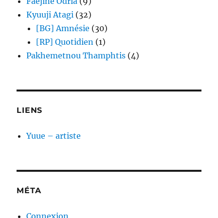
Faejine Odria
(9)
Kyuuji Atagi
(32)
[BG] Amnésie
(30)
[RP] Quotidien
(1)
Pakhemetnou Thamphtis
(4)
LIENS
Yuue – artiste
MÉTA
Connexion