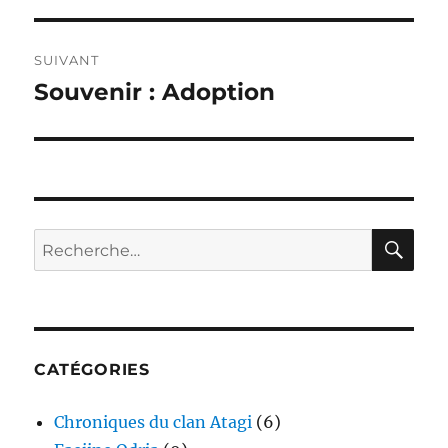
l’article
SUIVANT
Souvenir : Adoption
Publication
suivante :
RE
Recherche
pour :
CATÉGORIES
Chroniques du clan Atagi
(6)