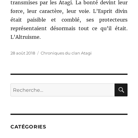
transmises par les Atagi. La bonté devint leur
force, leur caractère, leur voie. L’Esprit divin
était paisible et comblé, ses protecteurs
représentaient désormais tout ce qu’il était.
L’Altruisme.
Publié
Catégories
28 août 2018
Chroniques du clan Atagi
le
RE
Recherche
pour :
CATÉGORIES