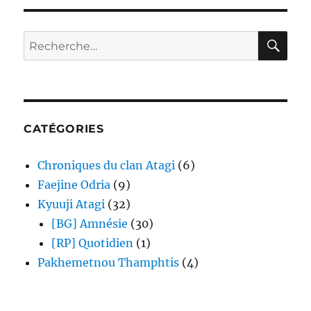
RE
Recherche
pour :
CATÉGORIES
Chroniques du clan Atagi
(6)
Faejine Odria
(9)
Kyuuji Atagi
(32)
[BG] Amnésie
(30)
[RP] Quotidien
(1)
Pakhemetnou Thamphtis
(4)